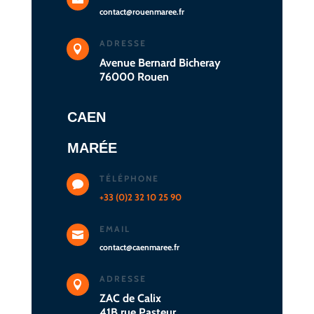
contact@rouenmaree.fr
ADRESSE

Avenue Bernard Bicheray
76000 Rouen
CAEN
MARÉE
TÉLÉPHONE

+33 (0)2 32 10 25 90
EMAIL

contact@caenmaree.fr
ADRESSE

ZAC de Calix
41B rue Pasteur