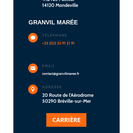
14120 Mondeville
GRANVIL MARÉE
TÉLÉPHONE

+33 (0)2 33 91 21 91
EMAIL

contact@granvilmaree.fr
ADRESSE

20 Route de l'Aérodrome
50290 Bréville-sur-Mer
CARRIÈRE